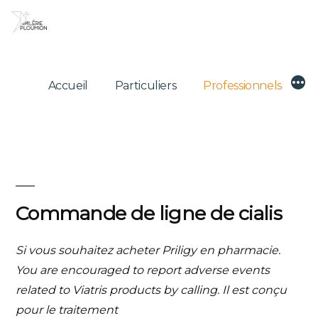
Skip
to
content
Mor
Accueil
Particuliers
Professionnels
Commande de ligne de cialis
Si vous souhaitez acheter Priligy en pharmacie.
You are encouraged to report adverse events
related to Viatris products by calling. Il est conçu
pour le traitement