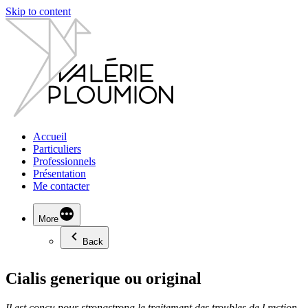
Skip to content
Accueil
Particuliers
Professionnels
Présentation
Me contacter
More
Back
Cialis generique ou original
Il est conçu pour
strongstrong
le traitement
des troubles de l rection