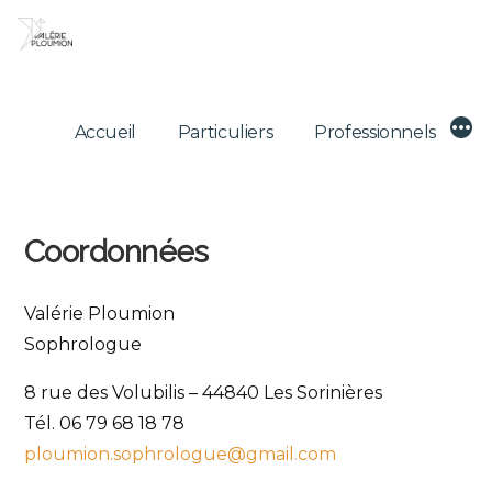
Skip
to
content
Mor
Accueil
Particuliers
Professionnels
Coordonnées
Valérie Ploumion
Sophrologue
8 rue des Volubilis – 44840 Les Sorinières
Tél.
06 79 68 18 78
ploumion.sophrologue@gmail.com